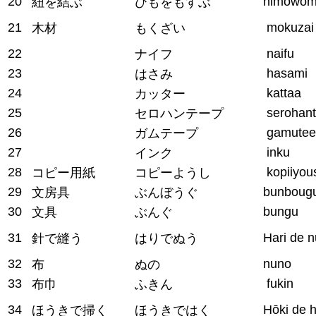
20
himowom
紐を結ぶ
ひもをもすぶ
21
mokuzai
木材
もくざい
22
naifu
ナイフ
23
hasami
はさみ
24
kattaa
カッター
25
serohan
セロハンテープ
26
gamutee
ガムテープ
27
inku
インク
28
kopiiyou
コピー用紙
コピーようし
29
bunboug
文房具
ぶんぼうぐ
30
bungu
文具
ぶんぐ
31
Hari de 
針で縫う
はりでぬう
32
nuno
布
ぬの
33
fukin
布巾
ふきん
34
Hōki de 
ほうきで掃く
ほうきではく