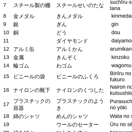
suchīru-s
7
スチール製の棚
スチールせいのたな
tana
8
kinmeda
金メダル
きんメダル
9
gin
銀
ぎん
10
dou
銅
どう
11
daiyamo
ダイヤモンド
12
arumikan
アルミ缶
アルミかん
13
kinzoku
金属
きんぞく
14
wagomu
輪ゴム
わゴム
Binīru no
15
ビニールの袋
ビニールのふくろ
fukuro
Nairon n
16
ナイロンの靴下
ナイロンのくつした
kutsushit
プラスチックの
プラスチックのよう
Purasuch
17
no yōki
容器
き
18
Wata no 
綿のシャツ
めんのシャツ
19
Ūru no s
ウールのセーター