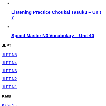
Listening Practice Choukai Tasuku – Unit
7
Speed Master N3 Vocabulary – Unit 40
JLPT
JLPT N5
JLPT N4
JLPT N3
JLPT N2
JLPT N1
Kanji
Kanji N5