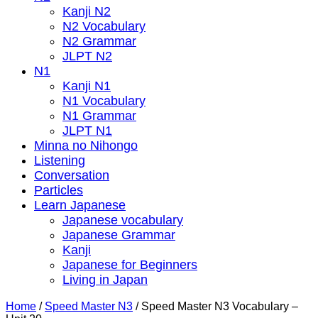
Kanji N2
N2 Vocabulary
N2 Grammar
JLPT N2
N1
Kanji N1
N1 Vocabulary
N1 Grammar
JLPT N1
Minna no Nihongo
Listening
Conversation
Particles
Learn Japanese
Japanese vocabulary
Japanese Grammar
Kanji
Japanese for Beginners
Living in Japan
Home
/
Speed Master N3
/
Speed Master N3 Vocabulary –