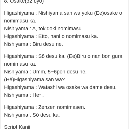
8. Osake(32 byo)
Higashiyama : Nishiyama san wa yoku (Ee)osake o
nomimasu ka.
Nishiyama : A, tokidoki nomimasu.
Higashiyama : Etto, nani o nomimasu ka.
Nishiyama : Biru desu ne.
Higashiyama : Sō desu ka. (Ee)Biru o nan bon gurai
nomimasu ka.
Nishiyama : Umm, 5~6pon desu ne.
(Hē)Higashiyama san wa?
Higashiyama : Watashi wa osake wa dame desu.
Nishiyama : He~.
Higashiyama : Zenzen nomimasen.
Nishiyama : Sō desu ka.
Script Kanji