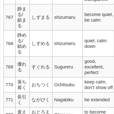
静ま
る/
become quiet,
767
しずまる
shizumaru
鎮ま
be calm
る
静め
る/
quiet, calm
768
しずめる
shizumeru
鎮め
down
る
good,
優れ
769
すぐれる
Sugureru
excellent,
る
perfect
落ち
keep calm,
770
おちつく
Ochitsuku
着く
don’t show off
長引
771
ながびく
Nagabiku
be extended
く
衰え
おとろえ
to become