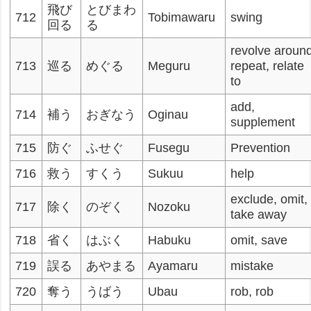
飛び
とびまわ
712
Tobimawaru
swing
回る
る
revolve aroun
713
巡る
めぐる
Meguru
repeat, relate
to
add,
714
補う
おぎなう
Oginau
supplement
715
防ぐ
ふせぐ
Fusegu
Prevention
716
救う
すくう
Sukuu
help
exclude, omit,
717
除く
のぞく
Nozoku
take away
718
省く
はぶく
Habuku
omit, save
719
誤る
あやまる
Ayamaru
mistake
720
奪う
うばう
Ubau
rob, rob