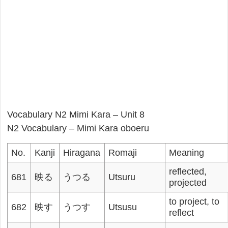
Vocabulary N2 Mimi Kara – Unit 8
N2 Vocabulary – Mimi Kara oboeru
No.
Kanji
Hiragana
Romaji
Meaning
reflected,
681
映る
うつる
Utsuru
projected
to project, to
682
映す
うつす
Utsusu
reflect