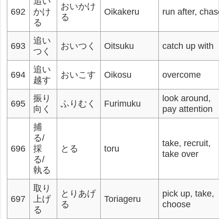
追い
おいかけ
692
かけ
Oikakeru
run after, cha
る
る
追い
693
おいつく
Oitsuku
catch up with
つく
追い
694
おいこす
Oikosu
overcome
越す
振り
look around,
695
ふりむく
Furimuku
向く
pay attention
捕
る/
take, recruit,
696
採
とる
toru
take over
る/
執る
取り
とりあげ
pick up, take,
697
上げ
Toriageru
る
choose
る