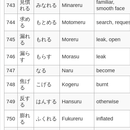
見慣
familiar,
743
みなれる
Minareru
れる
smooth face
求め
744
もとめる
Motomeru
search, reque
る
漏れ
745
もれる
Moreru
leak, open
る
漏ら
746
もらす
Morasu
leak
す
747
なる
Naru
become
焦げ
748
こげる
Kogeru
burnt
る
反す
749
はんする
Hansuru
otherwise
る
膨れ
750
ふくれる
Fukureru
inflated
る