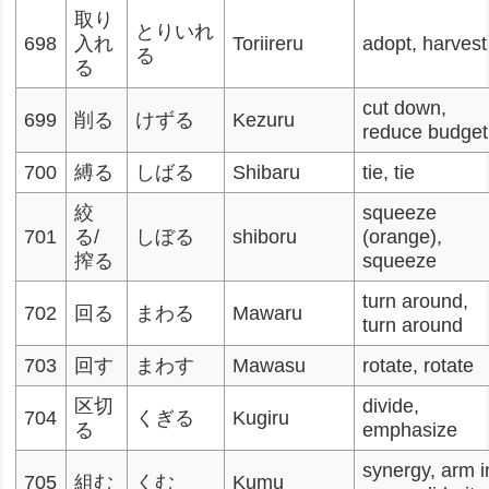
取り
とりいれ
698
入れ
Toriireru
adopt, harvest
る
る
cut down,
699
削る
けずる
Kezuru
reduce budget
700
縛る
しばる
Shibaru
tie, tie
絞
squeeze
701
る/
しぼる
shiboru
(orange),
搾る
squeeze
turn around,
702
回る
まわる
Mawaru
turn around
703
回す
まわす
Mawasu
rotate, rotate
区切
divide,
704
くぎる
Kugiru
る
emphasize
synergy, arm i
705
組む
くむ
Kumu