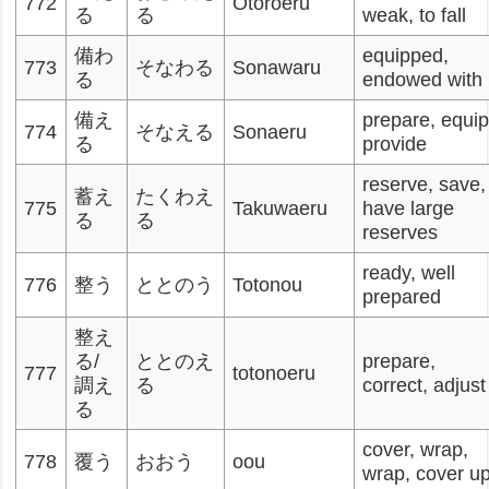
772
Otoroeru
る
る
weak, to fall
備わ
equipped,
773
そなわる
Sonawaru
る
endowed with
備え
prepare, equip
774
そなえる
Sonaeru
る
provide
reserve, save,
蓄え
たくわえ
775
Takuwaeru
have large
る
る
reserves
ready, well
776
整う
ととのう
Totonou
prepared
整え
る/
ととのえ
prepare,
777
totonoeru
調え
る
correct, adjust
る
cover, wrap,
778
覆う
おおう
oou
wrap, cover u