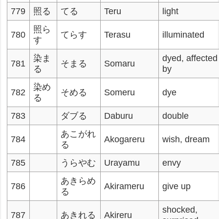
779
照る
てる
Teru
light
照ら
780
てらす
Terasu
illuminated
す
染ま
dyed, affected
781
そまる
Somaru
る
by
染め
782
そめる
Someru
dye
る
783
ダブる
Daburu
double
あこがれ
784
Akogareru
wish, dream
る
785
うらやむ
Urayamu
envy
あきらめ
786
Akirameru
give up
る
shocked,
787
あきれる
Akireru