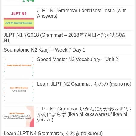
JLPT N1 Grammar Exercises: Test 4 (with
Answers)
JLPT N1 7/2018 (Grammar) – 2018年7月日本語能力試験
N1
Soumatome N2 Kanji – Week 7 Day 1
Speed Master N3 Vocabulary – Unit 2
Learn JLPT N2 Grammar: ものの (mono no)
JLPT N1 Grammar: いかんにかかわらず/ い
かんによらず (ikan ni kakawarazu/ ikan ni
yorazu)
Learn JLPT N4 Grammar: てくれる (te kureru)