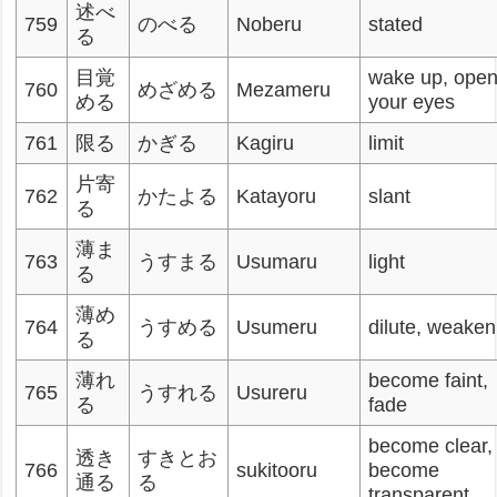
述べ
759
のべる
Noberu
stated
る
目覚
wake up, ope
760
めざめる
Mezameru
める
your eyes
761
限る
かぎる
Kagiru
limit
片寄
762
かたよる
Katayoru
slant
る
薄ま
763
うすまる
Usumaru
light
る
薄め
764
うすめる
Usumeru
dilute, weaken
る
薄れ
become faint,
765
うすれる
Usureru
る
fade
become clear,
透き
すきとお
766
sukitooru
become
通る
る
transparent