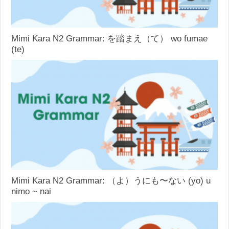
Mimi Kara N2 Grammar: を踏まえ（て） wo fumae
(te)
Mimi Kara N2 Grammar: （よ）うにも〜ない (yo) u
nimo ~ nai