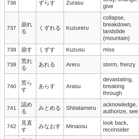
736
ずらす
Zurasu
give
collapse,
崩れ
breakdown,
737
くずれる
Kuzureru
る
landslide
(mountain)
738
崩す
くずす
Kuzusu
miss
荒れ
739
あれる
Areru
storm, frenzy
る
devastating,
荒ら
740
あらす
Arasu
breaking
す
through
認め
acknowledge,
741
みとめる
Shitatameru
る
authorize, see
見直
look back,
742
みなおす
Minaosu
す
reconsider