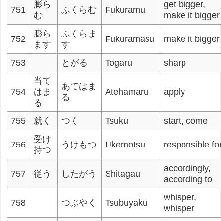
膨ら
get bigger,
751
ふくらむ
Fukuramu
む
make it bigger
膨ら
ふくらま
752
Fukuramasu
make it bigger
ます
す
753
とがる
Togaru
sharp
当て
あてはま
754
はま
Atehamaru
apply
る
る
755
就く
つく
Tsuku
start, come
受け
756
うけもつ
Ukemotsu
responsible fo
持つ
accordingly,
757
従う
したがう
Shitagau
according to
whisper,
758
つぶやく
Tsubuyaku
whisper