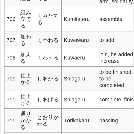
arm, solidarity
組み
くみたて
706
立て
Kumitateru
assemble
る
る
加わ
707
くわわる
Kuwawaru
to add
る
加え
join, be added
708
くわえる
Kuwaeru
る
increase
to be finished,
仕上
709
しあがる
Shiagaru
to be
がる
completed
仕上
710
しあげる
Shiageru
complete, fini
げる
通り
とおりか
711
かか
Tōrikakaru
passing
かる
る