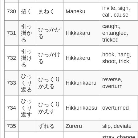
invite, sign,
730
招く
まねく
Maneku
call, cause
引っ
caught,
ひっかか
731
掛か
Hikkakaru
entangled,
る
る
tricked
引っ
ひっかけ
hook, hang,
732
掛け
Hikkakeru
る
shoot, trick
る
ひっ
ひっくり
reverse,
733
くり
Hikkurikaeru
かえる
overturn
返る
ひっ
ひっくり
734
くり
Hikkurikaesu
overturned
かえす
返す
735
ずれる
Zureru
slip, deviate
stray, change,