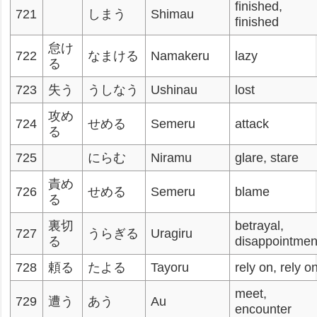
finished,
721
しまう
Shimau
finished
怠け
722
なまける
Namakeru
lazy
る
723
失う
うしなう
Ushinau
lost
攻め
724
せめる
Semeru
attack
る
725
にらむ
Niramu
glare, stare
責め
726
せめる
Semeru
blame
る
裏切
betrayal,
727
うらぎる
Uragiru
る
disappointmen
728
頼る
たよる
Tayoru
rely on, rely o
meet,
729
遭う
あう
Au
encounter