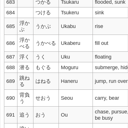
683
つかる
Tsukaru
flooded, sunk
684
つける
Tsukeru
sink
浮か
685
うかぶ
Ukabu
rise
ぶ
浮か
686
うかべる
Ukaberu
fill out
べる
687
浮く
うく
Uku
floating
688
潜る
もぐる
Moguru
submerge, hid
跳ね
689
はねる
Haneru
jump, run over
る
背負
690
せおう
Seou
carry, bear
う
chase, pursue
691
追う
おう
Ou
be busy