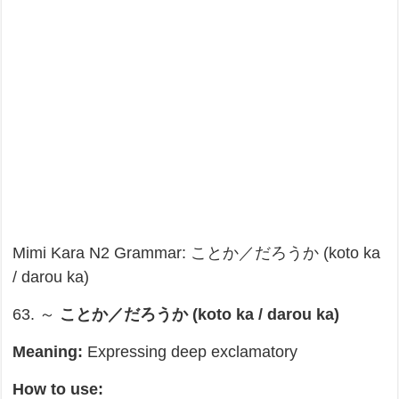
Mimi Kara N2 Grammar: ことか／だろうか (koto ka
/ darou ka)
63. ～
ことか／だろうか (koto ka / darou ka)
Meaning:
Expressing deep exclamatory
How to use: