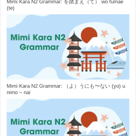
Mimi Kara N2 Grammar: を踏まえ（て） wo fumae
(te)
Mimi Kara N2 Grammar: （よ）うにも〜ない (yo) u
nimo ~ nai