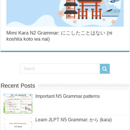
Mimi Kara N2 Grammar: にこしたことはない (ni
koshita koto wa nai)
Recent Posts
Important N5 Grammar patterns
Learn JLPT N5 Grammar: から (kara)