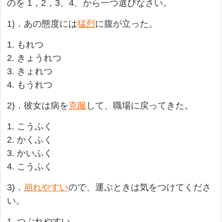
のを 1，2，3、4、から一つ選びなさい。
1)．あの態度には
猛烈
に腹が立った。
1. もれつ
2. きょうれつ
3. きょれつ
4. もうれつ
2)．彼女は病を
克服
して、職場に戻ってきた。
1. こうふく
2. かくふく
3. かいふく
4. こうふく
3)．
崩れやすい
ので、運ぶときは気をつけてくださ
い。
1. つぶれやすい