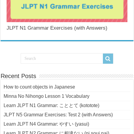
JLPT N1 Grammar Exercises (with Answers)
Recent Posts
How to count objects in Japanese
Minna No Nihongo Lesson 1 Vocabulary
Learn JLPT N1 Grammar: こととて (kototote)
JLPT N5 Grammar Exercises: Test 2 (with Answers)
Learn JLPT N4 Grammar: やすい (yasui)
Learn JLPT N2 Grammar: に相違ない (ni soui nai)