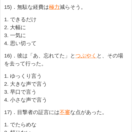
15)．無駄な経費は
極力
減らそう。
1. できるだけ
2. 大幅に
3. 一気に
4. 思い切って
16)．彼は「あ、忘れてた」と
つぶやく
と、その場
を去って行った。
1. ゆっくり言う
2. 大きな声で言う
3. 早口で言う
4. 小さな声で言う
17)．目撃者の証言には
不審
な点があった。
1. でたらめな