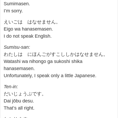
Sumimasen.
I’m sorry.
えいごは はなせません。
Eigo wa hanasemasen.
I do not speak English.
Sumisu-san:
わたしは にほんごがすこししかはなせません。
Watashi wa nihongo ga sukoshi shika
hanasemasen.
Unfortunately, I speak only a little Japanese.
Ten-in:
だいじょうぶです。
Dai jōbu desu.
That’s all right.