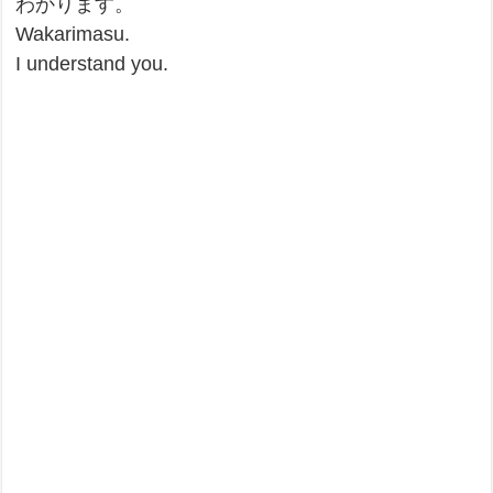
わかります。
Wakarimasu.
I understand you.