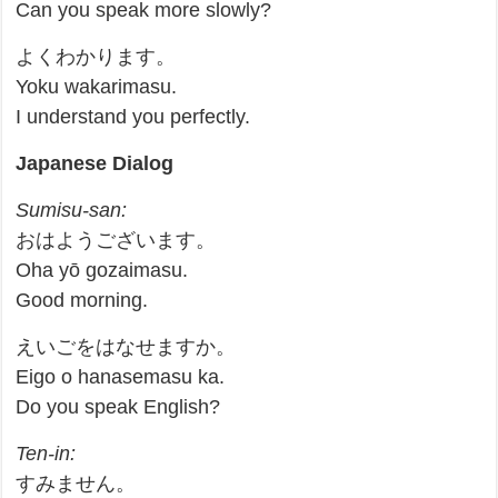
Can you speak more slowly?
よくわかります。
Yoku wakarimasu.
I understand you perfectly.
Japanese Dialog
Sumisu-san:
おはようございます。
Oha yō gozaimasu.
Good morning.
えいごをはなせますか。
Eigo o hanasemasu ka.
Do you speak English?
Ten-in:
すみません。