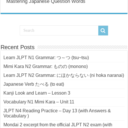
Mastering Japanese Question Words
Recent Posts
Learn JLPT N1 Grammar: つ～つ (tsu~tsu)
Mimi Kara N2 Grammar: ものの (monono)
Learn JLPT N2 Grammar: にほかならない (ni hoka naranai)
Japanese Verb たべる (to eat)
Kanji Look and Learn – Lesson 3
Vocabulary N1 Mimi Kara – Unit 11
JLPT N4 Reading Practice – Day 13 (with Answers &
Vocabulary )
Mondai 2 excerpt from the official JLPT N2 exam (with