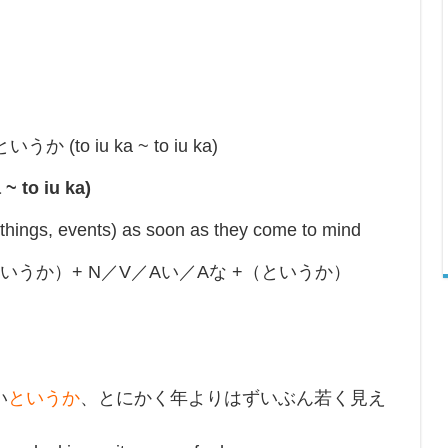
か (to iu ka ~ to iu ka)
to iu ka)
hings, events) as soon as they come to mind
というか）+ N／V／Aい／Aな +（というか）
い
というか
、とにかく年よりはずいぶん若く見え