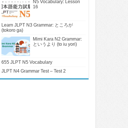
N5 Vocabulary: Lesson
16
Learn JLPT N3 Grammar: ところが
(tokoro ga)
Mimi Kara N2 Grammar:
というより (to iu yori)
655 JLPT N5 Vocabulary
JLPT N4 Grammar Test – Test 2