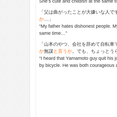
She’s cute and childish at the same t
「父は曲がったことが大嫌いな人で
か
…」
“My father hates dishonest people. My
same time…”
「山本のやつ、会社を辞めて自転車
か
無謀
と言うか
。でも、ちょっとう
“I heard that Yamamoto guy quit his 
by bicycle. He was both courageous an