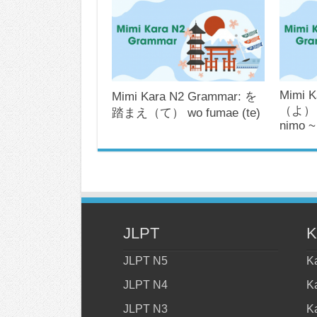
Mimi K
Mimi Kara N2 Grammar: を
（よ）う
踏まえ（て） wo fumae (te)
nimo ~
JLPT
K
JLPT N5
K
JLPT N4
K
JLPT N3
K