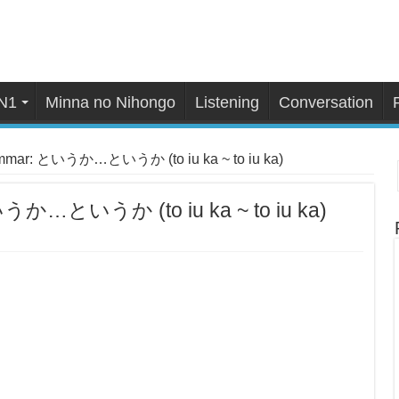
N1
Minna no Nihongo
Listening
Conversation
ammar: というか…というか (to iu ka ~ to iu ka)
いうか…というか (to iu ka ~ to iu ka)