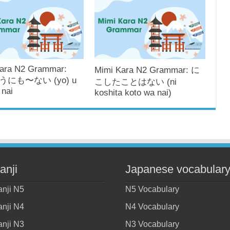
ara N2 Grammar:
Mimi Kara N2 Grammar: に
にも〜ない (yo) u
こしたことはない (ni
 nai
koshita koto wa nai)
anji
Japanese vocabular
anji N5
N5 Vocabulary
anji N4
N4 Vocabulary
anji N3
N3 Vocabulary