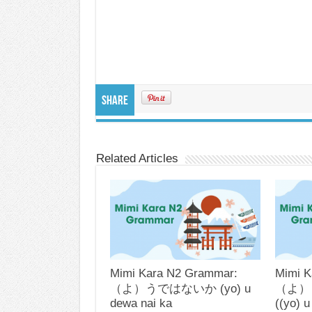
Share
Related Articles
Mimi Kara N2 Grammar:
Mimi K
（よ）うではないか (yo) u
（よ）
dewa nai ka
((yo) u