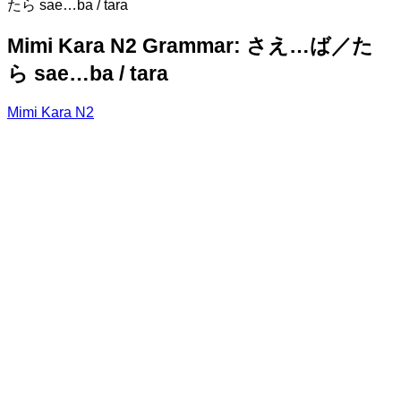
たら sae…ba / tara
Mimi Kara N2 Grammar: さえ…ば／た
ら sae…ba / tara
Mimi Kara N2