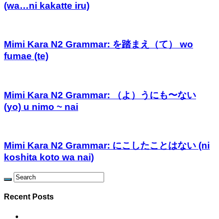
(wa…ni kakatte iru)
Mimi Kara N2 Grammar: を踏まえ（て） wo
fumae (te)
Mimi Kara N2 Grammar: （よ）うにも〜ない
(yo) u nimo ~ nai
Mimi Kara N2 Grammar: にこしたことはない (ni
koshita koto wa nai)
Recent Posts