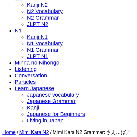
Kanji N2
N2 Vocabulary
N2 Grammar
JLPT N2
N1
Kanji N1
N1 Vocabulary
N1 Grammar
JLPT N1
Minna no Nihongo
Listening
Conversation
Particles
Learn Japanese
Japanese vocabulary
Japanese Grammar
Kanji
Japanese for Beginners
Living in Japan
Home
/
Mimi Kara N2
/
Mimi Kara N2 Grammar: さえ…ば／