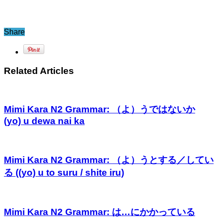
Share
Related Articles
Mimi Kara N2 Grammar: （よ）うではないか
(yo) u dewa nai ka
Mimi Kara N2 Grammar: （よ）うとする／してい
る ((yo) u to suru / shite iru)
Mimi Kara N2 Grammar: は…にかかっている