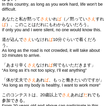
In this country, as long as you work hard, life won’t be
difficult.
あなたと私が黙って
さえ
いれ
ば
（／黙ってい
さえ
すれ
ば
）、このことはだれにもわからないだろう。
If only you and I were silent, no one would know this.
道が込んで
さえ
いなけれ
ば
10分ぐらいで着くだろ
う。
As long as the road is not crowded, it will take about
10 minutes to arrive.
「あまり辛く
さえ
なけれ
ば
何でもいただきます」
“As long as it’s not too spicy, I’ll eat anything”
「体が丈夫で
さえ
あれ
ば
、もっと働きたいのですが」
“As long as my body is healthy, I want to work more”
このコンテストは、20歳以上で
さえ
あれば
だ
れでも
参加できる。
From 20 years old and above can participate in this