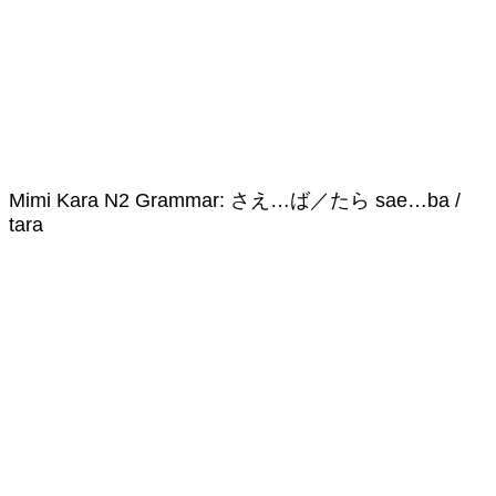
Mimi Kara N2 Grammar: さえ…ば／たら sae…ba /
tara