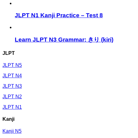
JLPT N1 Kanji Practice – Test 8
Learn JLPT N3 Grammar: きり (kiri)
JLPT
JLPT N5
JLPT N4
JLPT N3
JLPT N2
JLPT N1
Kanji
Kanji N5