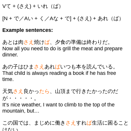
Vて + (さえ) + いれ（ば）
[N + で／Aい + く／Aな + で] + (さえ) + あれ（ば）
Example sentences:
あとは肉
さえ
焼け
ば
、夕食の準備は終わりだ。
Now all you need to do is grill the meat and prepare
dinner.
あの子はひま
さえ
あれ
ば
いつも本を読んでいる。
That child is always reading a book if he has free
time.
天気
さえ
良かっ
たら
、山頂まで行きたかったのだ
が・・・・・。
It’s nice weather, I want to climb to the top of the
mountain, but…
この国では、まじめに働き
さえ
すれ
ば
生活に困ること
はない。