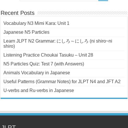
Recent Posts
Vocabulary N3 Mimi Kara: Unit 1
Japanese N5 Particles
Learn JLPT N2 Grammar: にしろ～にしろ (ni shiro~ni
shiro)
Listening Practice Choukai Tasuku – Unit 28
N5 Particles Quiz: Test 7 (with Answers)
Animals Vocabulary in Japanese
Useful Patterns (Grammar Notes) for JLPT N4 and JFT A2
U-verbs and Ru-verbs in Japanese
JLPT