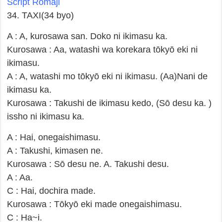
Script Romaji
34. TAXI(34 byo)
A : A, kurosawa san. Doko ni ikimasu ka.
Kurosawa : Aa, watashi wa korekara tōkyō eki ni
ikimasu.
A : A, watashi mo tōkyō eki ni ikimasu. (Aa)Nani de
ikimasu ka.
Kurosawa : Takushi de ikimasu kedo, (Sō desu ka. )
issho ni ikimasu ka.
A : Hai, onegaishimasu.
A : Takushi, kimasen ne.
Kurosawa : Sō desu ne. A. Takushi desu.
A : Aa.
C : Hai, dochira made.
Kurosawa : Tōkyō eki made onegaishimasu.
C : Ha~i.