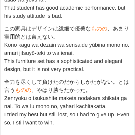
That student has good academic performance, but
his study attitude is bad.
この家具はデザインは繊細で優美な
ものの
、あまり
実用的とは言えない。
Kono kagu wa dezain wa sensaide yūbina mono no,
amari jitsuyō-teki to wa ienai.
This furniture set has a sophisticated and elegant
design, but it is not very practical.
全力を尽くして負けたのだからしかたがない。とは
言う
ものの
、やはり勝ちたかった。
Zenryoku o tsukushite maketa nodakara shikata ga
nai. To wa iu mono no, yahari kachitakatta.
I tried my best but still lost, so I had to give up. Even
so, I still want to win.