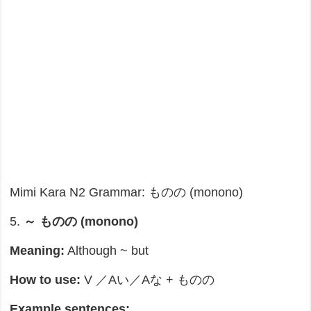
Mimi Kara N2 Grammar: ものの (monono)
5.
～ ものの (monono)
Meaning:
Although ~ but
How to use:
V ／Aい／Aな + ものの
Example sentences: