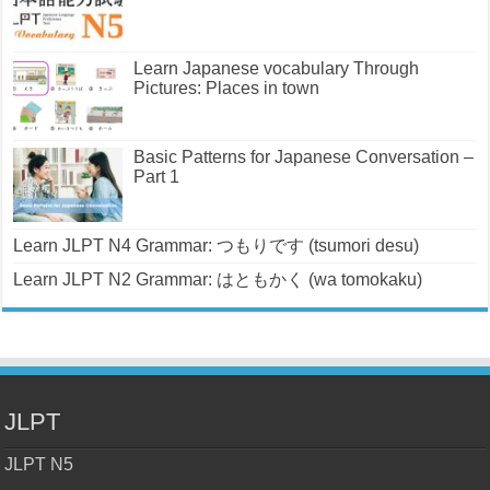
Learn Japanese vocabulary Through
Pictures: Places in town
Basic Patterns for Japanese Conversation –
Part 1
Learn JLPT N4 Grammar: つもりです (tsumori desu)
Learn JLPT N2 Grammar: はともかく (wa tomokaku)
JLPT
JLPT N5