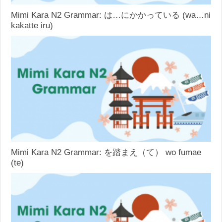
Mimi Kara N2 Grammar: は…にかかっている (wa…ni
kakatte iru)
Mimi Kara N2 Grammar: を踏まえ（て） wo fumae
(te)