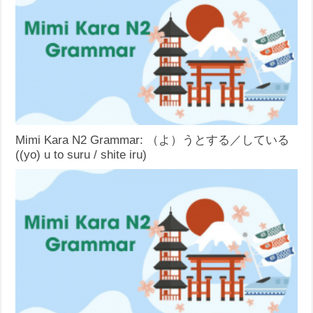
Mimi Kara N2 Grammar: （よ）うとする／している
((yo) u to suru / shite iru)