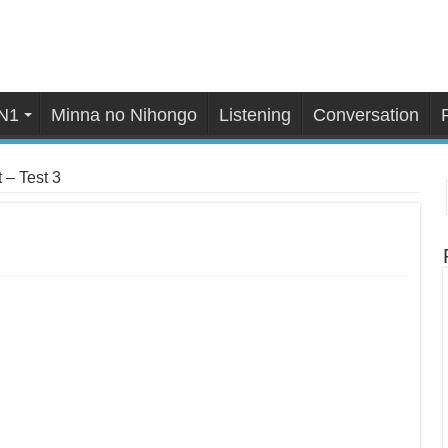
N1
Minna no Nihongo
Listening
Conversation
 – Test 3