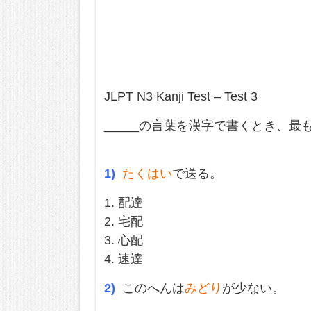
JLPT N3 Kanji Test – Test 3
_____の言葉を漢字で書くとき、最
1)
たくはい
で送る。
1. 配達
2. 宅配
3. 心配
4. 速達
2)
このへんは
みどり
が少ない。