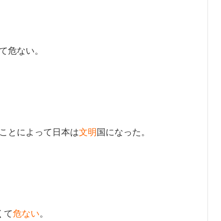
て危ない。
ことによって日本は
文明
国になった。
くて
危ない
。