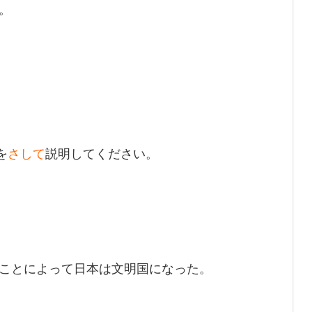
。
を
さして
説明してください。
ことによって日本は文明国になった。