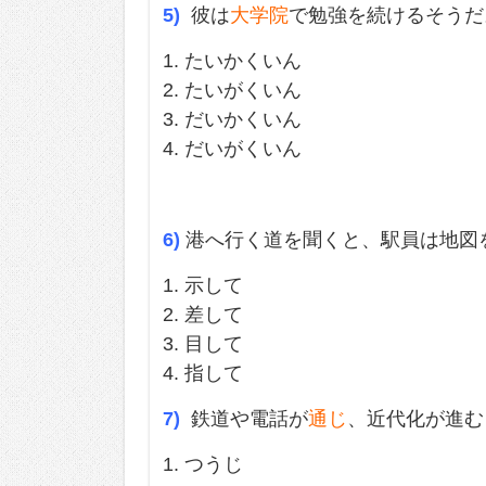
5)
彼は
大学院
で勉強を続けるそうだ
1. たいかくいん
2. たいがくいん
3. だいかくいん
4. だいがくいん
6)
港へ行く道を聞くと、駅員は地図
1. 示して
2. 差して
3. 目して
4. 指して
7)
鉄道や電話が
通じ
、近代化が進む
1. つうじ