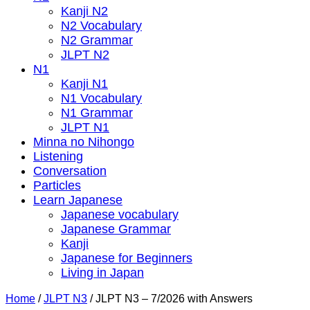
Kanji N2
N2 Vocabulary
N2 Grammar
JLPT N2
N1
Kanji N1
N1 Vocabulary
N1 Grammar
JLPT N1
Minna no Nihongo
Listening
Conversation
Particles
Learn Japanese
Japanese vocabulary
Japanese Grammar
Kanji
Japanese for Beginners
Living in Japan
Home
/
JLPT N3
/
JLPT N3 – 7/2026 with Answers