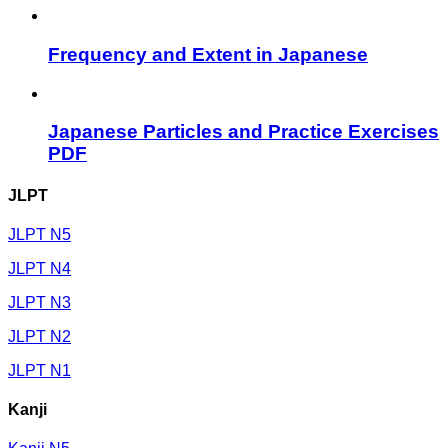
Frequency and Extent in Japanese
Japanese Particles and Practice Exercises
PDF
JLPT
JLPT N5
JLPT N4
JLPT N3
JLPT N2
JLPT N1
Kanji