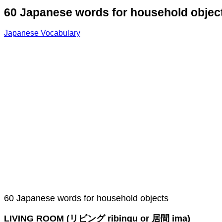
60 Japanese words for household objec
Japanese Vocabulary
60 Japanese words for household objects
LIVING ROOM (リビング ribingu or 居間 ima)