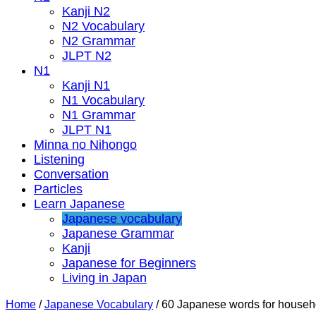
Kanji N2
N2 Vocabulary
N2 Grammar
JLPT N2
N1
Kanji N1
N1 Vocabulary
N1 Grammar
JLPT N1
Minna no Nihongo
Listening
Conversation
Particles
Learn Japanese
Japanese vocabulary
Japanese Grammar
Kanji
Japanese for Beginners
Living in Japan
Home
/
Japanese Vocabulary
/
60 Japanese words for househ