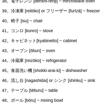
38。電子レンジ [denshi-renji] ~ mircrowave oven
39。冷凍庫 [reitōko] or フリーザー [furīzā] ~ freezer
40。椅子 [isu] ~ chair
41。コンロ [konro] ~ stove
42。キャビネット[kyabinetto] ~ cabinet
43。オーブン [ōbun] ~ oven
44。冷蔵庫 [reizōko] ~ refrigerator
45。食器洗い機 [shokki-arai-ki] ~ dishwasher
46。流し台 [nagashidai] or シンク [shinku] ~ sink
47。テーブル [tēburu] ~ table
48。ボール [bōru] ~ mixing bowl