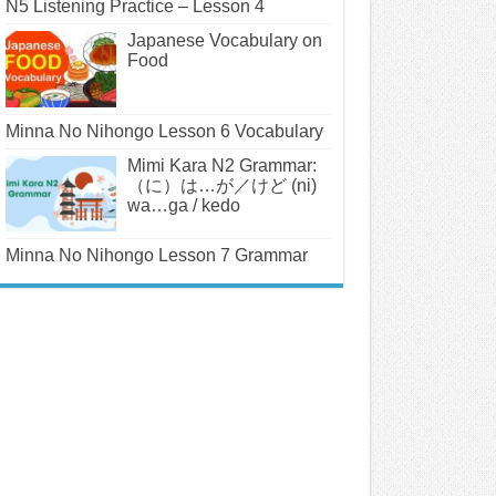
N5 Listening Practice – Lesson 4
Japanese Vocabulary on
Food
Minna No Nihongo Lesson 6 Vocabulary
Mimi Kara N2 Grammar:
（に）は…が／けど (ni)
wa…ga / kedo
Minna No Nihongo Lesson 7 Grammar