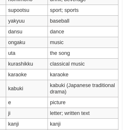
supootsu
sport; sports
yakyuu
baseball
dansu
dance
ongaku
music
uta
the song
kurashikku
classical music
karaoke
karaoke
kabuki (Japanese traditional
kabuki
drama)
e
picture
ji
letter; written text
kanji
kanji