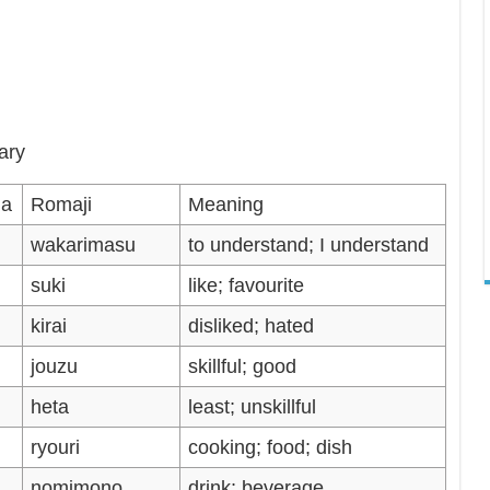
ary
na
Romaji
Meaning
wakarimasu
to understand; I understand
suki
like; favourite
kirai
disliked; hated
jouzu
skillful; good
heta
least; unskillful
ryouri
cooking; food; dish
nomimono
drink; beverage