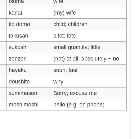
tsuma
wife
kanai
(my) wife
ko domo
child; children
takusan
a lot; lots
sukoshi
small quantity; little
zenzen
(not) at all; absolutely ~ no
hayaku
soon; fast
doushite
why
sumimasen
Sorry; excuse me
moshimoshi
hello (e.g. on phone)