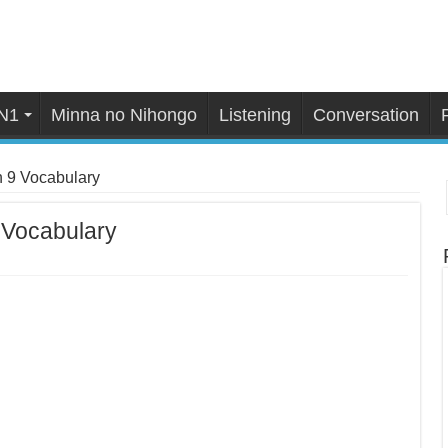
N1
Minna no Nihongo
Listening
Conversation
 9 Vocabulary
 Vocabulary