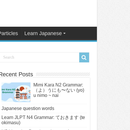
Particles
Learn Japanese
Recent Posts
Mimi Kara N2 Grammar:
（よ）うにも〜ない (yo)
u nimo ~ nai
Japanese question words
Learn JLPT N4 Grammar: ておきます (te
okimasu)