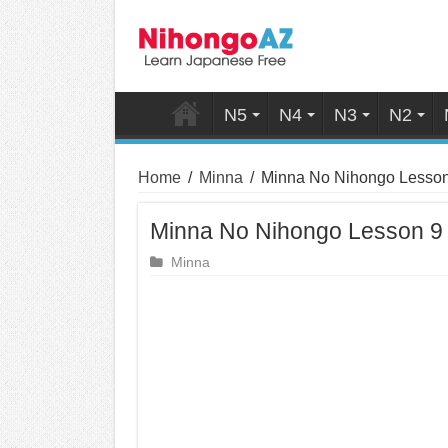
N5
N4
N3
N2
Home
/
Minna
/
Minna No Nihongo Lesson
Minna No Nihongo Lesson 9
Minna