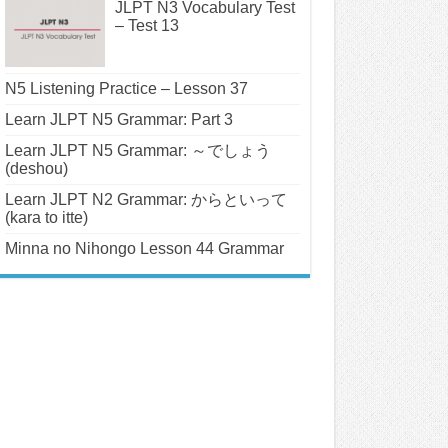
JLPT N3 Vocabulary Test
– Test 13
N5 Listening Practice – Lesson 37
Learn JLPT N5 Grammar: Part 3
Learn JLPT N5 Grammar: ～でしょう
(deshou)
Learn JLPT N2 Grammar: からといって
(kara to itte)
Minna no Nihongo Lesson 44 Grammar