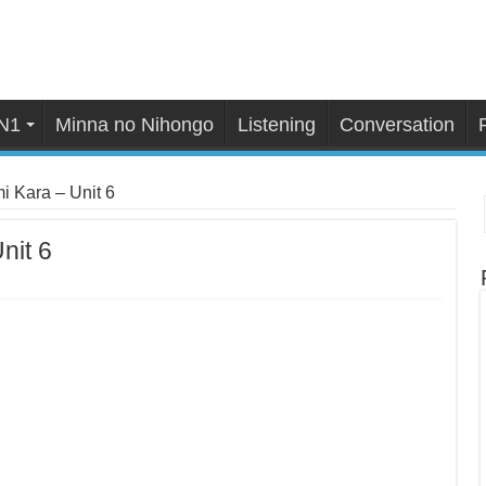
N1
Minna no Nihongo
Listening
Conversation
i Kara – Unit 6
nit 6