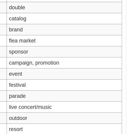
double
catalog
brand
flea market
sponsor
campaign, promotion
event
festival
parade
live concert/music
outdoor
resort