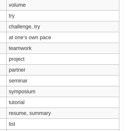
volume
try
challenge, try
at one’s own pace
teamwork
project
partner
seminar
symposium
tutorial
resume, summary
list