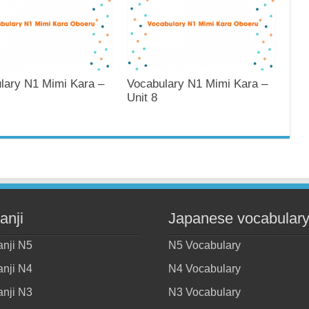
lary N1 Mimi Kara –
Vocabulary N1 Mimi Kara –
Unit 8
anji
Japanese vocabular
anji N5
N5 Vocabulary
anji N4
N4 Vocabulary
anji N3
N3 Vocabulary