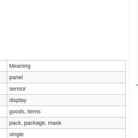
Meaning
panel
sensor
display
goods, items
pack, package, mask
single