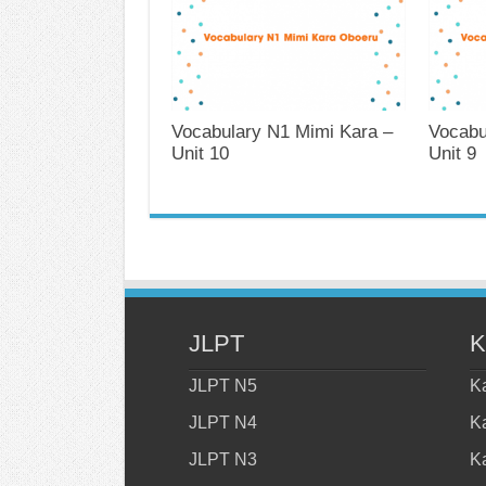
Vocabulary N1 Mimi Kara –
Vocabu
Unit 10
Unit 9
JLPT
K
JLPT N5
K
JLPT N4
K
JLPT N3
K