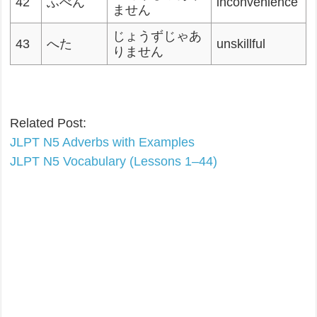
42
ふべん
inconvenience
ません
じょうずじゃあ
43
へた
unskillful
りません
Related Post:
JLPT N5 Adverbs with Examples
JLPT N5 Vocabulary (Lessons 1–44)