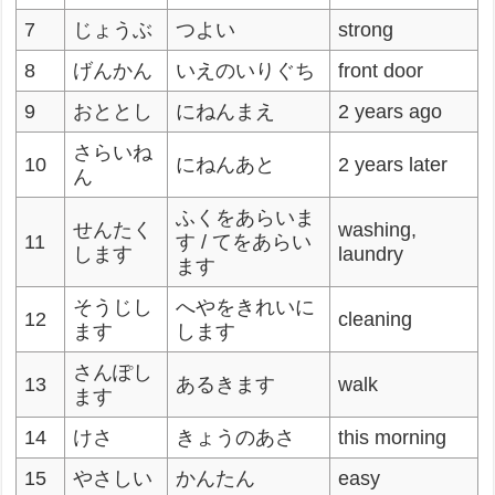
7
じょうぶ
つよい
strong
8
げんかん
いえのいりぐち
front door
9
おととし
にねんまえ
2 years ago
さらいね
10
にねんあと
2 years later
ん
ふくをあらいま
せんたく
washing,
11
す / てをあらい
します
laundry
ます
そうじし
へやをきれいに
12
cleaning
ます
します
さんぽし
13
あるきます
walk
ます
14
けさ
きょうのあさ
this morning
15
やさしい
かんたん
easy