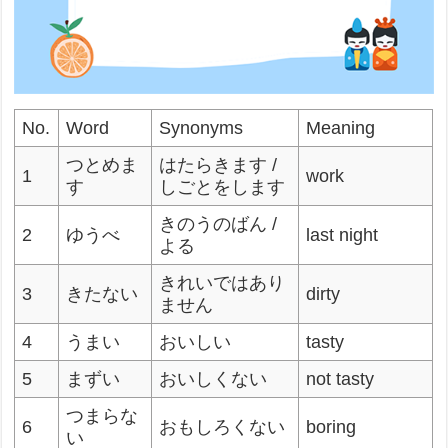
No.
Word
Synonyms
Meaning
つとめま
はたらきます /
1
work
す
しごとをします
きのうのばん /
2
ゆうべ
last night
よる
きれいではあり
3
きたない
dirty
ません
4
うまい
おいしい
tasty
5
まずい
おいしくない
not tasty
つまらな
6
おもしろくない
boring
い