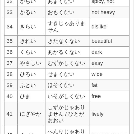
32
からい
あまくない
spicy, hot
33
かるい
おもくない
not heavy
すきじゃありま
34
きらい
dislike
せん
35
きれい
きたなくない
beautiful
36
くらい
あかるくない
dark
37
やさしい
むずかしくない
easy
38
ひろい
せまくない
wide
39
ふとい
ほそくない
fat
40
ひま
いそがしくない
free
しずかじゃあり
41
にぎやか
ません / ひとが
lively
おおい
べんりじゃあり