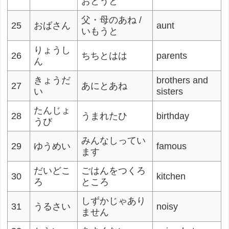
おとうと
父・母のあね /
25
おばさん
aunt
いもうと
りょうし
26
ちちとはは
parents
ん
きょうだ
brothers and
27
あにとあね
い
sisters
たんじょ
28
うまれたひ
birthday
うび
みんなしってい
29
ゆうめい
famous
ます
だいどこ
ごはんをつくろ
30
kitchen
ろ
ところ
しずかじゃあり
31
うるさい
noisy
ません