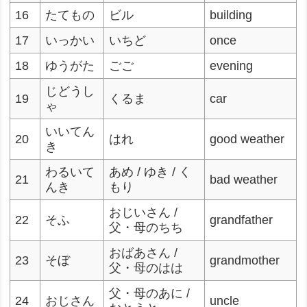
16
たてもの
ビル
building
17
いっかい
いちど
once
18
ゆうがた
ごご
evening
じどうし
19
くるま
car
ゃ
いいてん
20
はれ
good weather
き
わるいて
あめ / ゆき / く
21
bad weather
んき
もり
おじいさん /
22
そふ
grandfather
父・母のちち
おばあさん /
23
そぼ
grandmother
父・母のはは
父・母のあに /
24
おじさん
uncle