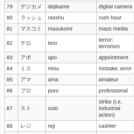
79
デジカメ
dejikame
digital camera
80
ラッシュ
rasshu
rush hour
81
マスコミ
masukomi
mass media
terror;
82
テロ
tero
terrorism
83
アポ
apo
appointment
84
ミス
misu
mistake; error
85
アマ
ama
amateur
86
プロ
puro
professional
strike (i.e.
87
スト
suto
industrial
action)
88
レジ
reji
cashier