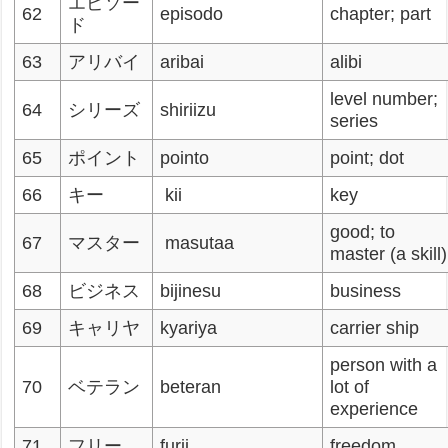
エピソー
62
episodo
chapter; part
ド
63
アリバイ
aribai
alibi
level number;
64
シリーズ
shiriizu
series
65
ポイント
pointo
point; dot
66
キー
kii
key
good; to
67
マスター
masutaa
master (a skill)
68
ビジネス
bijinesu
business
69
キャリヤ
kyariya
carrier ship
person with a
70
ベテラン
beteran
lot of
experience
71
フリー
furii
freedom