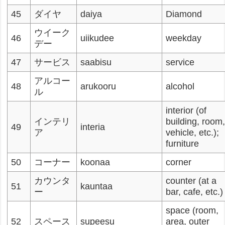
45
ダイヤ
daiya
Diamond
ウイーク
46
uiikudee
weekday
デー
47
サービス
saabisu
service
アルコー
48
arukooru
alcohol
ル
interior (of
インテリ
building, room
49
interia
ア
vehicle, etc.);
furniture
50
コーナー
koonaa
corner
カウンタ
counter (at a
51
kauntaa
ー
bar, cafe, etc.)
space (room,
52
スペース
supeesu
area, outer