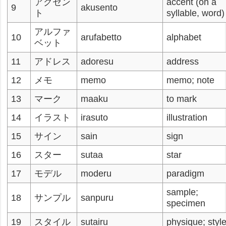
アクセン
accent (on a
9
akusento
ト
syllable, word)
アルファ
10
arufabetto
alphabet
ベット
11
アドレス
adoresu
address
12
メモ
memo
memo; note
13
マーク
maaku
to mark
14
イラスト
irasuto
illustration
15
サイン
sain
sign
16
スター
sutaa
star
17
モデル
moderu
paradigm
sample;
18
サンプル
sanpuru
specimen
19
スタイル
sutairu
physique; styl