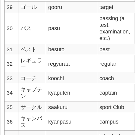
29
ゴール
gooru
target
passing (a
test,
30
パス
pasu
examination,
etc.)
31
ベスト
besuto
best
レギュラ
32
regyuraa
regular
ー
33
コーチ
koochi
coach
キャプテ
34
kyaputen
captain
ン
35
サークル
saakuru
sport Club
キャンパ
36
kyanpasu
campus
ス