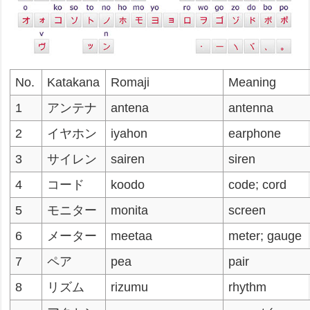
No.
Katakana
Romaji
Meaning
1
アンテナ
antena
antenna
2
イヤホン
iyahon
earphone
3
サイレン
sairen
siren
4
コード
koodo
code; cord
5
モニター
monita
screen
6
メーター
meetaa
meter; gauge
7
ペア
pea
pair
8
リズム
rizumu
rhythm