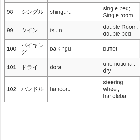
single bed;
98
シングル
shinguru
Single room
double Room;
99
ツイン
tsuin
double bed
バイキン
100
baikingu
buffet
グ
unemotional;
101
ドライ
dorai
dry
steering
102
ハンドル
handoru
wheel;
handlebar
.