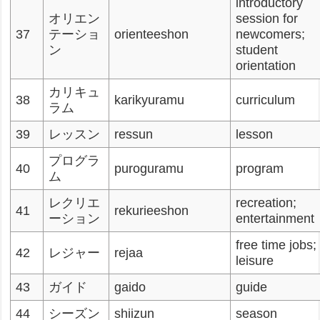
introductory
オリエン
session for
37
テーショ
orienteeshon
newcomers;
ン
student
orientation
カリキュ
38
karikyuramu
curriculum
ラム
39
レッスン
ressun
lesson
プログラ
40
puroguramu
program
ム
レクリエ
recreation;
41
rekurieeshon
ーション
entertainment
free time jobs;
42
レジャー
rejaa
leisure
43
ガイド
gaido
guide
44
シーズン
shiizun
season