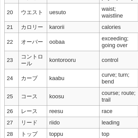
waist;
20
ウエスト
uesuto
waistline
21
カロリー
karorii
calories
exceeding;
22
オーバー
oobaa
going over
コントロ
23
kontorooru
control
ール
curve; turn;
24
カーブ
kaabu
bend
course; route;
25
コース
koosu
trail
26
レース
reesu
race
27
リード
riido
leading
28
トップ
toppu
top