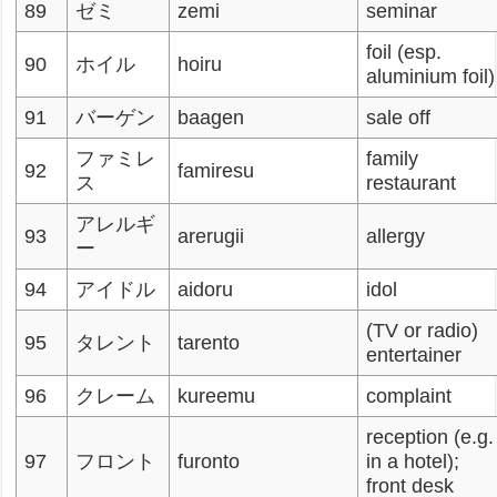
89
ゼミ
zemi
seminar
foil (esp.
90
ホイル
hoiru
aluminium foil)
91
バーゲン
baagen
sale off
ファミレ
family
92
famiresu
ス
restaurant
アレルギ
93
arerugii
allergy
ー
94
アイドル
aidoru
idol
(TV or radio)
95
タレント
tarento
entertainer
96
クレーム
kureemu
complaint
reception (e.g.
97
フロント
furonto
in a hotel);
front desk