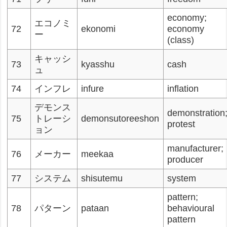
economy;
エコノミ
72
ekonomi
economy
ー
(class)
キャッシ
73
kyasshu
cash
ュ
74
インフレ
infure
inflation
デモンス
demonstration
75
トレーシ
demonsutoreeshon
protest
ョン
manufacturer;
76
メーカー
meekaa
producer
77
システム
shisutemu
system
pattern;
78
パターン
pataan
behavioural
pattern