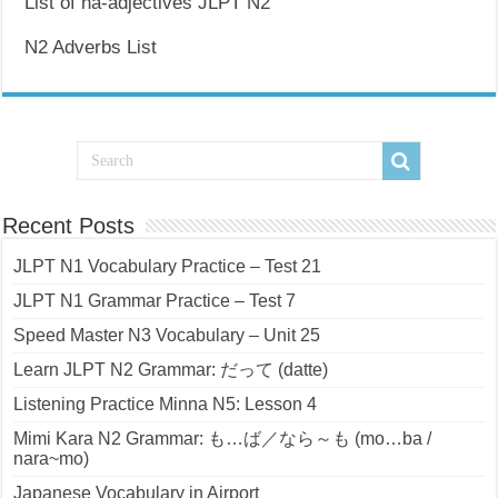
List of na-adjectives JLPT N2
N2 Adverbs List
Recent Posts
JLPT N1 Vocabulary Practice – Test 21
JLPT N1 Grammar Practice – Test 7
Speed Master N3 Vocabulary – Unit 25
Learn JLPT N2 Grammar: だって (datte)
Listening Practice Minna N5: Lesson 4
Mimi Kara N2 Grammar: も…ば／なら～も (mo…ba /
nara~mo)
Japanese Vocabulary in Airport